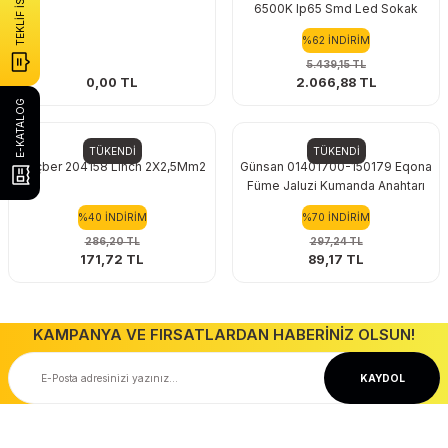
TEKLİF İSTE
6500K Ip65 Smd Led Sokak
Armatürü
%62 İNDİRİM
5.439,15 TL
0,00 TL
2.066,88 TL
E-KATALOG
REÇBER
Günsan
TÜKENDİ
TÜKENDİ
Reçber 204158 Lıhch 2X2,5Mm2
Günsan 01401700-150179 Eqona
Füme Jaluzi Kumanda Anahtarı
%40 İNDİRİM
%70 İNDİRİM
286,20 TL
297,24 TL
171,72 TL
89,17 TL
KAMPANYA VE FIRSATLARDAN HABERİNİZ OLSUN!
KAYDOL
Ücretsiz Kargo
Taksit Seçeneği
20.000 TL ve Üzeri Ücretsiz Kargo
Kredi Kartı ile Alışveriş
İletişim