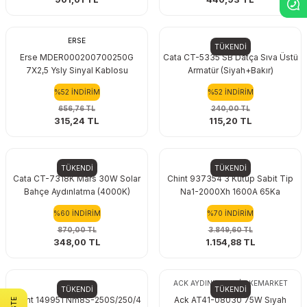
ERSE
Cata
TÜKENDİ
Erse MDER000200700250G
Cata CT-5335 SB Datça Sıva Üstü
7X2,5 Ysly Sinyal Kablosu
Armatür (Siyah+Bakır)
%52 İNDİRİM
%52 İNDİRİM
656,76 TL
240,00 TL
315,24 TL
115,20 TL
Cata
Chint
TÜKENDİ
TÜKENDİ
Cata CT-7318K Mars 30W Solar
Chint 937354 3 Kutup Sabit Tip
Bahçe Aydınlatma (4000K)
Na1-2000Xh 1600A 65Ka
%60 İNDİRİM
%70 İNDİRİM
870,00 TL
3.849,60 TL
348,00 TL
1.154,88 TL
Chint
ACK AYDINLATMA | DKEMARKET
TÜKENDİ
TÜKENDİ
Chint 149951 Nm8S-250S/250/4
Ack AT41-08030 75W Sıyah