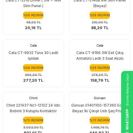
Cata CT-2516 Driver ( 3W ~ 18W
Cata CT-5146B 9W Slim Panel
Slim Panel )
(Beyaz)
%58 İNDİRİM
%58 İNDİRİM
48,00 TL
210,00 TL
20,16 TL
88,20 TL
Cata
Cata
Cata CT-9932 Tuna 30 Ledli
Cata CT-9166 3W Exıt Çıkış
Işıldak
Armatürü Ledli 3 Saat Akülü
%58 İNDİRİM
%58 İNDİRİM
660,00 TL
378,00 TL
- Bizimle İletişime Geçin
277,20 TL
158,76 TL
Chint
Günsan
Chint 221437 Nc1-1210Z 24 Vdc
Günsan 01401100-157360 Eqona
Bobinli 3 Kutuplu Kontaktör
Beyaz İki Çıkışlı Usb Şarj Priz 5V
WHATSAPP
%70 İNDİRİM
%70 İNDİRİM
3.003,00 TL
1.469,76 TL
901,01 TL
440,93 TL