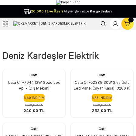
Geri Dön
20.000 TL ve Üzeri
Alışverişlerinizde
Kargo Bedava
l
Deniz Kardeşler Elektrik
Cata
Cata
Cata CT-7044 12W Gozo Led
Cata CT-5238G 30W Sıva Üstü
Aplik (Dış Mekan)
Led Panel (Siyah Kasa)( 3200 K)
%60 İNDİRİM
%58 İNDİRİM
600,00 TL
600,00 TL
240,00 TL
252,00 TL
Cata
Cata