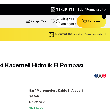
TEKLİF İSTE
- Teklif Formuna git >
Giriş Yap
Kargo Takibi
Sepetim
Yeni Üyelik
E-KATALOG -
Kataloğumuzu indirin!
 Kademeli Hidrolik El Pompası
Sarf Malzemeler
,
Kablo El Aletleri
ŞAFAK
HD-2107K
u
Stokta Var