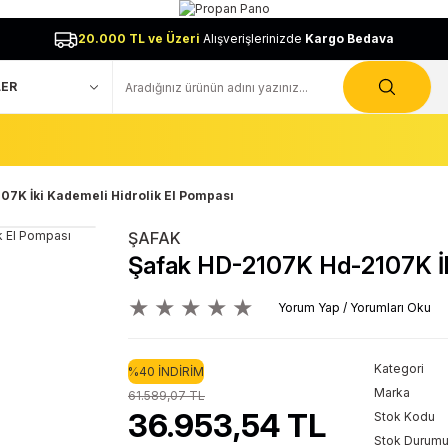
20.000 TL ve Üzeri
Alışverişlerinizde
Kargo Bedava
7K İki Kademeli Hidrolik El Pompası
ŞAFAK
Şafak HD-2107K Hd-2107K İki
Yorum Yap / Yorumları Oku
Kategori
%40 İNDİRİM
Marka
61.589,07 TL
36.953,54 TL
Stok Kodu
Stok Durum