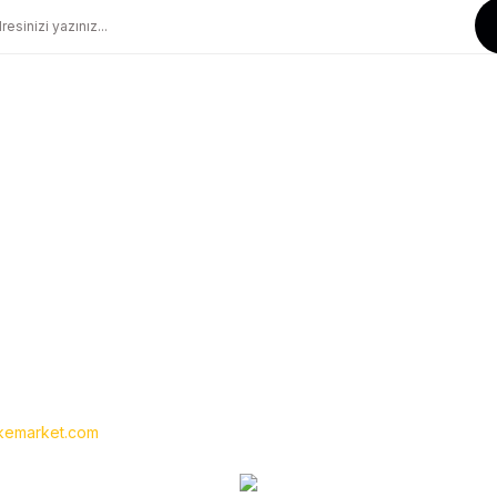
Güvenli Alışveriş
Geniş Teslimat Ağı
256 BIT SSL Sertifika ile Güvenli
Tüm Ürünlerimiz Orjinaldir
Kurumsal
Yardım
Hakkımızda
Yeni Üyelik
İletişim
Üye Girişi
İletişim Formu
Siparişlerim
Havale Bildirim Formu
Şifremi Unuttum
Kargo Takibi
emarket.com
- Tüm hakları saklıdır. Kredi kartı bilgileriniz 256bit SSL