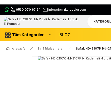
0530 070 67 64
info@denizkardesler.com
Tüm Kategoriler
BLOG
Anasayfa
Sarf Malzemeler
Şafak HD-2107K Hd-210