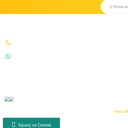
Ücretsiz Kargo
Taksit Seçeneği
20.000 TL ve Üzeri Ücretsiz Kargo
Kredi Kartı ile Alışveriş
İletişim
Bizi Arayın : 0530 070 67 64 0530 070 67 64
WhatsApp : 5300706764
info@denizkardesler.com
Copyright 2024 © -
www.dk
Sipariş ve Destek