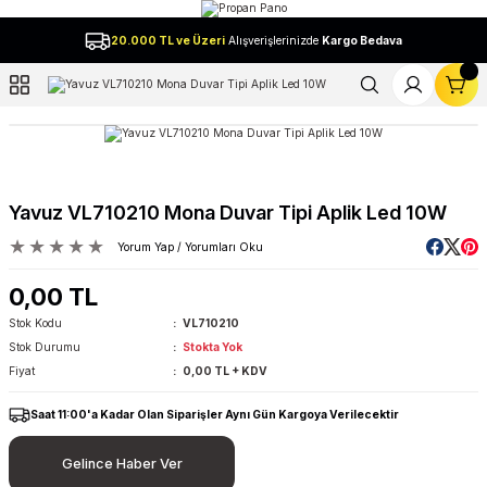
Geri Dön
20.000 TL ve Üzeri
Alışverişlerinizde
Kargo Bedava
l
Yavuz VL710210 Mona Duvar Tipi Aplik Led 10W
Yorum Yap / Yorumları Oku
0,00 TL
Stok Kodu
VL710210
Stok Durumu
Stokta Yok
Fiyat
0,00 TL + KDV
Saat 11:00'a Kadar Olan Siparişler Aynı Gün Kargoya Verilecektir
Gelince Haber Ver