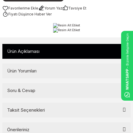
Yorum Yaz
Tavsiye Et
Fiyatı Düşünce Haber Ver
- Bizimle İletişime Geçin
Ürün Açıklaması
Ürün Yorumları
WHATSAPP
Soru & Cevap
Bu ürüne ilk yorumu siz yapın!
Yorum Yaz
Taksit Seçenekleri
Ürün hakkında henüz soru sorulmamış.
Soru Sor
Önerileriniz