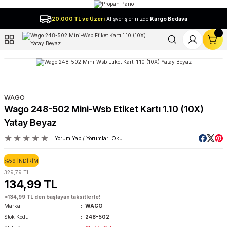
Geri Dön
20.000 TL ve Üzeri
Alışverişlerinizde
Kargo Bedava
l
WAGO
Wago 248-502 Mini-Wsb Etiket Kartı 1.10 (10X)
Yatay Beyaz
Yorum Yap / Yorumları Oku
%59 İNDİRİM
329,79 TL
134,99 TL
*134,99 TL den başlayan taksitlerle!
Marka
WAGO
Stok Kodu
248-502