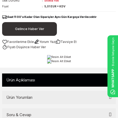
Stok Durumu
Stokta Yok
Fiyat
5,01 EUR + KDV
Saat 11:00'a Kadar Olan Siparişler Aynı Gün Kargoya Verilecektir
Gelince Haber Ver
- Bizimle İletişime Geçin
Yorum Yaz
Tavsiye Et
Fiyatı Düşünce Haber Ver
WHATSAPP
Ürün Açıklaması
Ürün Yorumları
Soru & Cevap
Bu ürüne ilk yorumu siz yapın!