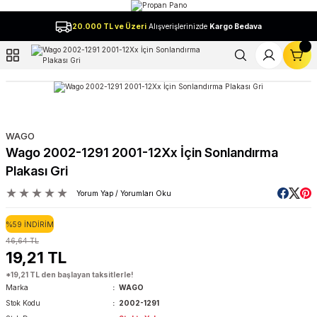
Geri Dön
20.000 TL ve Üzeri
Alışverişlerinizde
Kargo Bedava
l
WAGO
Wago 2002-1291 2001-12Xx İçin Sonlandırma
Plakası Gri
Yorum Yap / Yorumları Oku
%59 İNDİRİM
46,64 TL
19,21 TL
*19,21 TL den başlayan taksitlerle!
Marka
WAGO
Stok Kodu
2002-1291