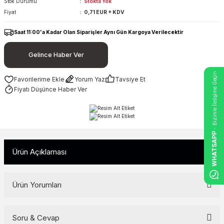
Stok Durumu
Stokta Yok
Fiyat
0,71 EUR + KDV
Saat 11:00'a Kadar Olan Siparişler Aynı Gün Kargoya Verilecektir
Gelince Haber Ver
- Bizimle İletişime Geçin
Yorum Yaz
Tavsiye Et
Fiyatı Düşünce Haber Ver
WHATSAPP
Ürün Açıklaması
Ürün Yorumları
Soru & Cevap
Bu ürüne ilk yorumu siz yapın!