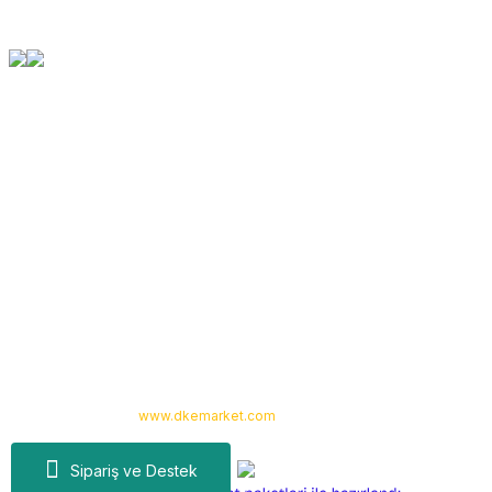
Orjinal Ürün Garantisi
Tüm Ürünlerimiz Orjinaldir
Kurumsal
Yardım
Alışveriş
Kategoriler
Copyright 2024 © -
www.dkemarket.com
- Tüm hakları saklıdır. Kredi kartı
bilgileriniz 256bit SSL sertifikası ile korunmaktadır.
Sipariş ve Destek
ideasoft
ile