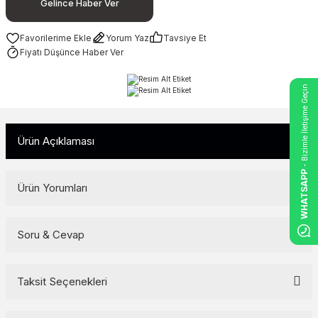
Gelince Haber Ver
Yorum Yaz
Tavsiye Et
Fiyatı Düşünce Haber Ver
- Bizimle İletişime Geçin
Ürün Açıklaması
WHATSAPP
Ürün Yorumları
Soru & Cevap
Bu ürüne ilk yorumu siz yapın!
Yorum Yaz
Taksit Seçenekleri
Ürün hakkında henüz soru sorulmamış.