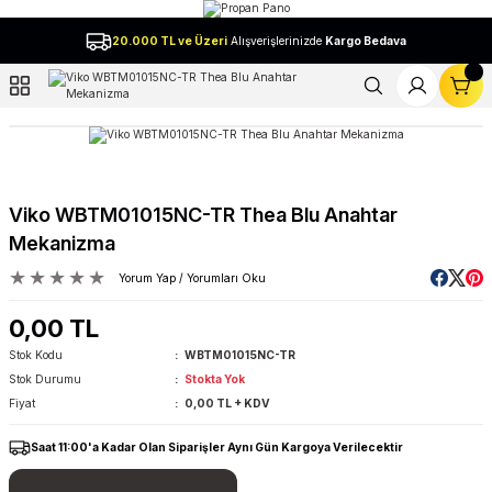
Geri Dön
20.000 TL ve Üzeri
Alışverişlerinizde
Kargo Bedava
l
Viko WBTM01015NC-TR Thea Blu Anahtar
Mekanizma
Yorum Yap / Yorumları Oku
0,00 TL
Stok Kodu
WBTM01015NC-TR
Stok Durumu
Stokta Yok
Fiyat
0,00 TL + KDV
Saat 11:00'a Kadar Olan Siparişler Aynı Gün Kargoya Verilecektir