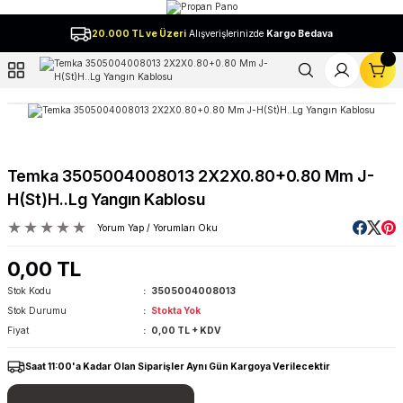
Geri Dön
20.000 TL ve Üzeri
Alışverişlerinizde
Kargo Bedava
l
Temka 3505004008013 2X2X0.80+0.80 Mm J-
H(St)H..Lg Yangın Kablosu
Yorum Yap / Yorumları Oku
0,00 TL
Stok Kodu
3505004008013
Stok Durumu
Stokta Yok
Fiyat
0,00 TL + KDV
Saat 11:00'a Kadar Olan Siparişler Aynı Gün Kargoya Verilecektir