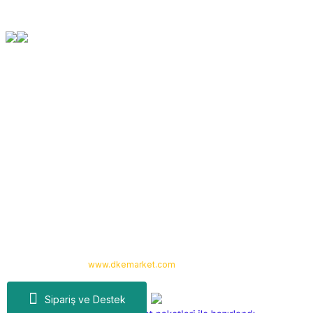
Orjinal Ürün Garantisi
Tüm Ürünlerimiz Orjinaldir
Kurumsal
Yardım
Alışveriş
Kategoriler
Copyright 2024 © -
www.dkemarket.com
- Tüm hakları saklıdır. Kredi kartı
bilgileriniz 256bit SSL sertifikası ile korunmaktadır.
Sipariş ve Destek
ideasoft
ile