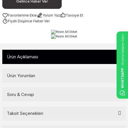
Gelince Haber Ver
Yorum Yaz
Tavsiye Et
Fiyatı Düşünce Haber Ver
- Bizimle İletişime Geçin
Ürün Açıklaması
WHATSAPP
Ürün Yorumları
Soru & Cevap
Bu ürüne ilk yorumu siz yapın!
Yorum Yaz
Taksit Seçenekleri
Ürün hakkında henüz soru sorulmamış.