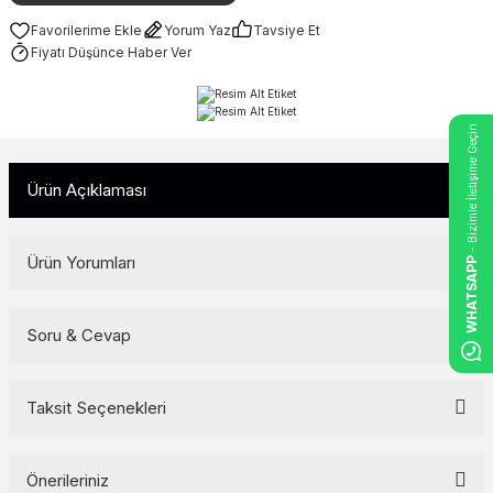
Yorum Yaz
Tavsiye Et
Fiyatı Düşünce Haber Ver
- Bizimle İletişime Geçin
Ürün Açıklaması
Ürün Yorumları
WHATSAPP
Soru & Cevap
Bu ürüne ilk yorumu siz yapın!
Yorum Yaz
Taksit Seçenekleri
Ürün hakkında henüz soru sorulmamış.
Soru Sor
Önerileriniz