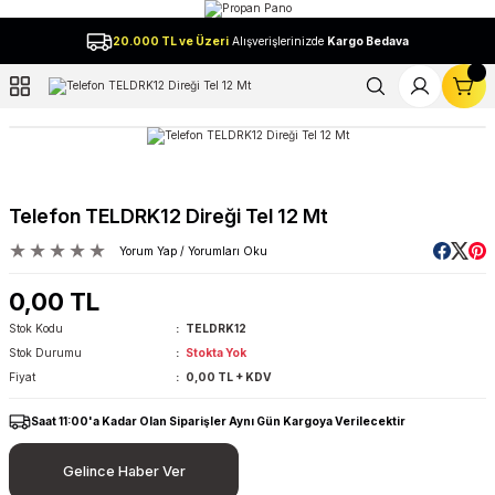
Geri Dön
20.000 TL ve Üzeri
Alışverişlerinizde
Kargo Bedava
l
Telefon TELDRK12 Direği Tel 12 Mt
Yorum Yap / Yorumları Oku
0,00 TL
Stok Kodu
TELDRK12
Stok Durumu
Stokta Yok
Fiyat
0,00 TL + KDV
Saat 11:00'a Kadar Olan Siparişler Aynı Gün Kargoya Verilecektir
Gelince Haber Ver