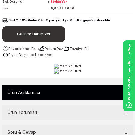
Stok Durumu
Stokta Yok
Fiyat
0,00 TL + KDV
Saat 11:00'a Kadar Olan Siparişler Aynı Gün Kargoya Verilecektir
Gelince Haber Ver
- Bizimle İletişime Geçin
Yorum Yaz
Tavsiye Et
Fiyatı Düşünce Haber Ver
WHATSAPP
Ürün Açıklaması
Ürün Yorumları
Soru & Cevap
Bu ürüne ilk yorumu siz yapın!