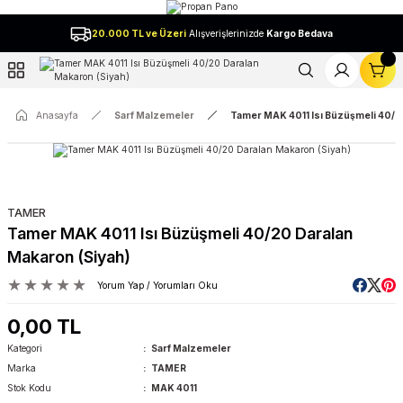
Geri Dön
20.000 TL ve Üzeri
Alışverişlerinizde
Kargo Bedava
l
Anasayfa
Sarf Malzemeler
Tamer MAK 4011 Isı Büzüşmeli 40/2
TAMER
Tamer MAK 4011 Isı Büzüşmeli 40/20 Daralan
Makaron (Siyah)
Yorum Yap / Yorumları Oku
0,00 TL
Kategori
Sarf Malzemeler
Marka
TAMER
Stok Kodu
MAK 4011