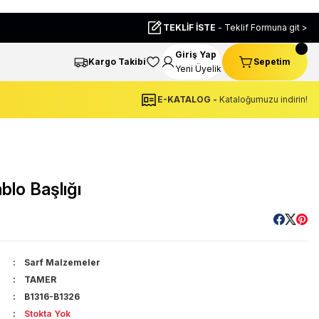
TEKLİF İSTE
- Teklif Formuna git >
Giriş Yap
Kargo Takibi
Sepetim
Yeni Üyelik
E-KATALOG -
Kataloğumuzu indirin!
lo Başlığı
Sarf Malzemeler
TAMER
B1316-B1326
Stokta Yok