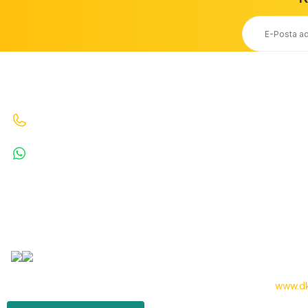
Ücretsiz Kargo
Taksit Seçeneği
20.000 TL ve Üzeri Ücretsiz Kargo
Kredi Kartı ile Alışveriş
İletişim
Bizi Arayın : 0530 070 67 64 0530 070 67 64
WhatsApp : 5300706764
info@denizkardesler.com
Copyright 2024 © -
www.dk