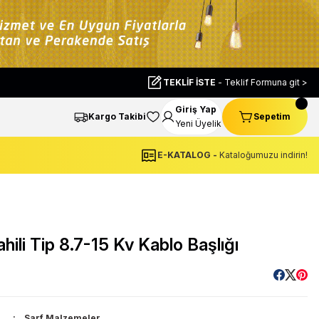
TEKLİF İSTE
- Teklif Formuna git >
Giriş Yap
Kargo Takibi
Sepetim
Yeni Üyelik
E-KATALOG -
Kataloğumuzu indirin!
li Tip 8.7-15 Kv Kablo Başlığı
Sarf Malzemeler