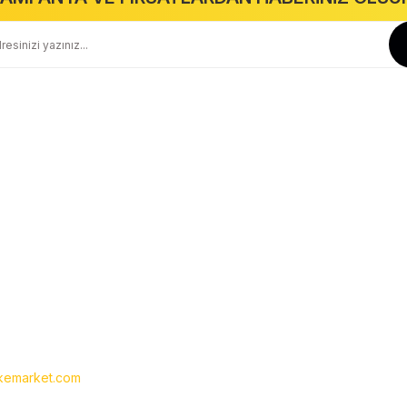
Güvenli Alışveriş
Geniş Teslimat Ağı
256 BIT SSL Sertifika ile Güvenli
Tüm Ürünlerimiz Orjinaldir
Kurumsal
Yardım
Hakkımızda
Yeni Üyelik
İletişim
Üye Girişi
İletişim Formu
Siparişlerim
Havale Bildirim Formu
Şifremi Unuttum
Kargo Takibi
emarket.com
- Tüm hakları saklıdır. Kredi kartı bilgileriniz 256bit SSL