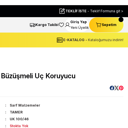
TEKLİF İSTE
- Teklif Formuna git >
Giriş Yap
Kargo Takibi
Sepetim
Yeni Üyelik
E-KATALOG -
Kataloğumuzu indirin!
 Büzüşmeli Uç Koruyucu
Sarf Malzemeler
TAMER
UK 100/46
Stokta Yok