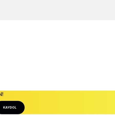
ilirsiniz.
uller
Dekorasyon Ürünleri
Avizeler
N!
KAYDOL
Orjinal Ürün Garantisi