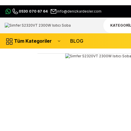
0530 070 67 64
info@denizkardesler.com
Tüm Kategoriler
BLOG