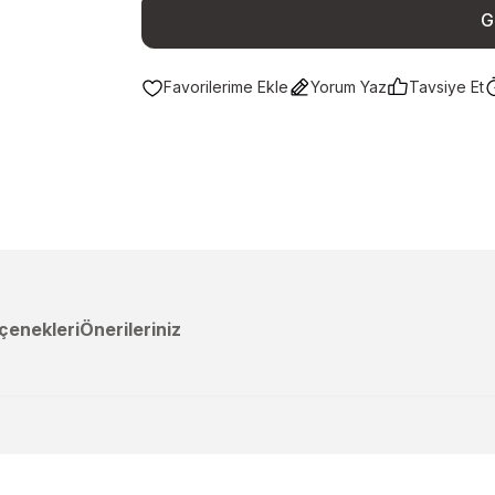
G
Yorum Yaz
Tavsiye Et
çenekleri
Önerileriniz
a yetersiz gördüğünüz noktaları öneri formunu kullanarak tarafımıza ileteb
Ürün hakkında henüz soru sorulmamış.
Bu ürüne ilk yorumu siz yapın!