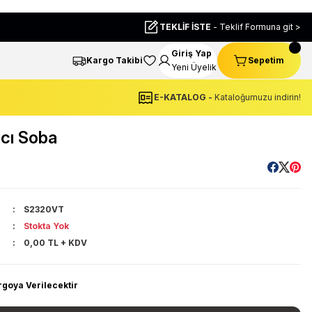
TEKLİF İSTE
- Teklif Formuna git >
Giriş Yap
Kargo Takibi
Sepetim
Yeni Üyelik
E-KATALOG -
Kataloğumuzu indirin!
cı Soba
S2320VT
Stokta Yok
0,00 TL + KDV
rgoya Verilecektir