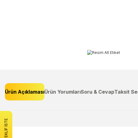
Ürün Açıklaması
Ürün Yorumları
Soru & Cevap
Taksit Se
Bu ürünün fiyat bilgisi, resim, ürün açıklamalarında ve diğer konulard
Görüş ve önerileriniz için teşekkür ederiz.
TEKLİF İSTE
Ürün resmi kalitesiz, bozuk veya görüntülenemiyor.