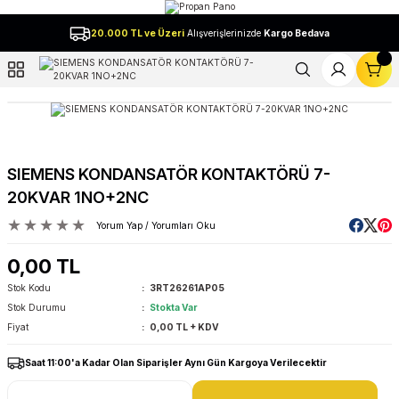
Geri Dön
20.000 TL ve Üzeri
Alışverişlerinizde
Kargo Bedava
l
SIEMENS KONDANSATÖR KONTAKTÖRÜ 7-
20KVAR 1NO+2NC
Yorum Yap / Yorumları Oku
0,00 TL
Stok Kodu
3RT26261AP05
Stok Durumu
Stokta Var
Fiyat
0,00 TL + KDV
Saat 11:00'a Kadar Olan Siparişler Aynı Gün Kargoya Verilecektir