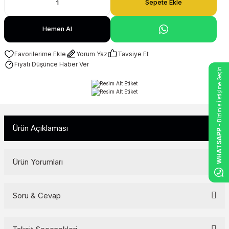
Sepete Ekle
Hemen Al
Yorum Yaz
Tavsiye Et
Fiyatı Düşünce Haber Ver
- Bizimle İletişime Geçin
Ürün Açıklaması
WHATSAPP
Ürün Yorumları
Soru & Cevap
Bu ürüne ilk yorumu siz yapın!
Yorum Yaz