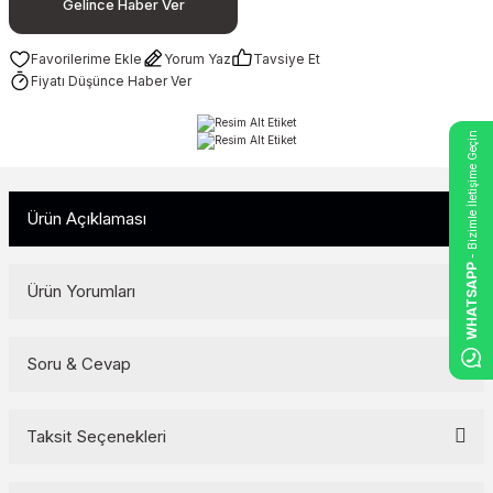
Gelince Haber Ver
Yorum Yaz
Tavsiye Et
Fiyatı Düşünce Haber Ver
- Bizimle İletişime Geçin
Ürün Açıklaması
WHATSAPP
Ürün Yorumları
Soru & Cevap
Bu ürüne ilk yorumu siz yapın!
Yorum Yaz
Taksit Seçenekleri
Ürün hakkında henüz soru sorulmamış.