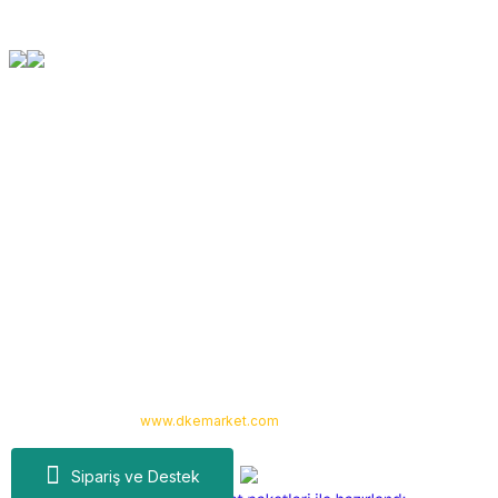
Orjinal Ürün Garantisi
Tüm Ürünlerimiz Orjinaldir
Kurumsal
Yardım
Alışveriş
Kategoriler
Copyright 2024 © -
www.dkemarket.com
- Tüm hakları saklıdır. Kredi kartı
bilgileriniz 256bit SSL sertifikası ile korunmaktadır.
Sipariş ve Destek
ideasoft
ile