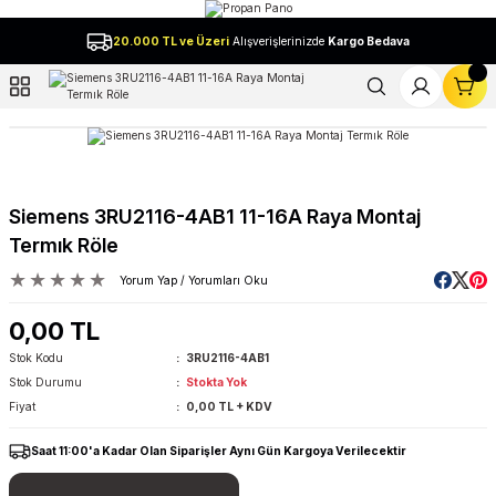
Geri Dön
20.000 TL ve Üzeri
Alışverişlerinizde
Kargo Bedava
l
Siemens 3RU2116-4AB1 11-16A Raya Montaj
Termık Röle
Yorum Yap / Yorumları Oku
0,00 TL
Stok Kodu
3RU2116-4AB1
Stok Durumu
Stokta Yok
Fiyat
0,00 TL + KDV
Saat 11:00'a Kadar Olan Siparişler Aynı Gün Kargoya Verilecektir