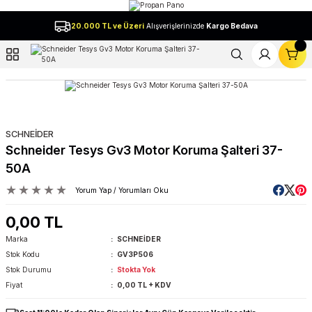
Geri Dön
20.000 TL ve Üzeri
Alışverişlerinizde
Kargo Bedava
l
SCHNEİDER
Schneider Tesys Gv3 Motor Koruma Şalteri 37-
50A
Yorum Yap / Yorumları Oku
0,00 TL
Marka
SCHNEİDER
Stok Kodu
GV3P506
Stok Durumu
Stokta Yok
Fiyat
0,00 TL + KDV