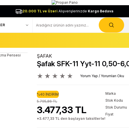
20.000 TL ve Üzeri
Alışverişlerinizde
Kargo Bedava
ŞAFAK
Şafak SFK-11 Yyt-11 0,50-6
Yorum Yap / Yorumları Oku
Marka
%40 İNDİRİM
Stok Kodu
5.795,86 TL
3.477,33 TL
Stok Durumu
Fiyat
*3.477,33 TL den başlayan taksitlerle!