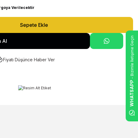
rgoya Verilecektir
Sepete Ekle
- Bizimle İletişime Geçin
 Al
Fiyatı Düşünce Haber Ver
WHATSAPP