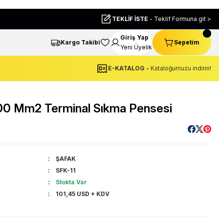
TEKLİF İSTE
- Teklif Formuna git >
Giriş Yap
Kargo Takibi
Sepetim
Yeni Üyelik
E-KATALOG -
Kataloğumuzu indirin!
,00 Mm2 Terminal Sıkma Pensesi
ŞAFAK
SFK-11
Stokta Var
101,45 USD + KDV