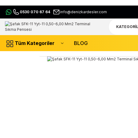
0530 070 67 64
info@denizkardesler.com
Tüm Kategoriler
BLOG