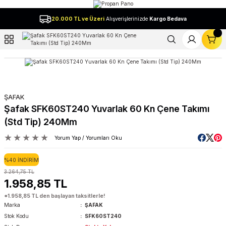
Geri Dön
20.000 TL ve Üzeri
Alışverişlerinizde
Kargo Bedava
l
ŞAFAK
Şafak SFK60ST240 Yuvarlak 60 Kn Çene Takımı
(Std Tip) 240Mm
Yorum Yap / Yorumları Oku
%40 İNDİRİM
3.264,75 TL
1.958,85 TL
*1.958,85 TL den başlayan taksitlerle!
Marka
ŞAFAK
Stok Kodu
SFK60ST240