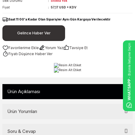
Stok Durumu
Stokta Yok
Fiyat
57,17 USD + KDV
Saat 11:00'a Kadar Olan Siparişler Aynı Gün Kargoya Verilecektir
Gelince Haber Ver
- Bizimle İletişime Geçin
Yorum Yaz
Tavsiye Et
Fiyatı Düşünce Haber Ver
WHATSAPP
Ürün Açıklaması
Ürün Yorumları
Soru & Cevap
Bu ürüne ilk yorumu siz yapın!