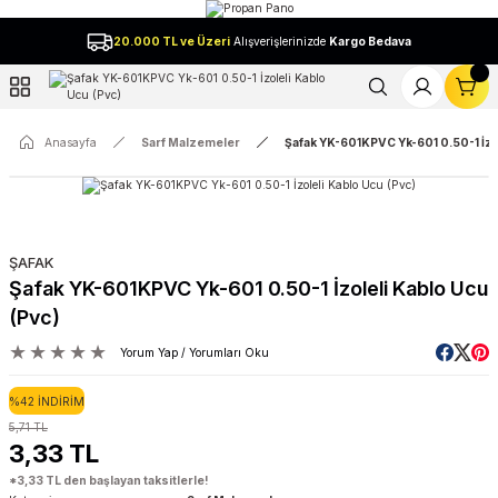
Geri Dön
20.000 TL ve Üzeri
Alışverişlerinizde
Kargo Bedava
l
Anasayfa
Sarf Malzemeler
Şafak YK-601KPVC Yk-601 0.50-1 İzol
ŞAFAK
Şafak YK-601KPVC Yk-601 0.50-1 İzoleli Kablo Ucu
(Pvc)
Yorum Yap / Yorumları Oku
%42 İNDİRİM
5,71 TL
3,33 TL
*3,33 TL den başlayan taksitlerle!