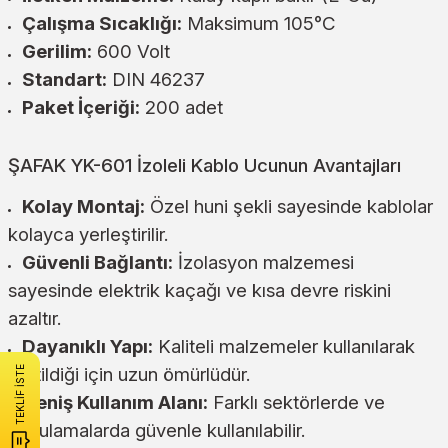
Çalışma Sıcaklığı:
Maksimum 105°C
Gerilim:
600 Volt
Standart:
DIN 46237
Paket İçeriği:
200 adet
ŞAFAK YK-601 İzoleli Kablo Ucunun Avantajları
Kolay Montaj:
Özel huni şekli sayesinde kablolar
kolayca yerleştirilir.
Güvenli Bağlantı:
İzolasyon malzemesi
sayesinde elektrik kaçağı ve kısa devre riskini
azaltır.
Dayanıklı Yapı:
Kaliteli malzemeler kullanılarak
üretildiği için uzun ömürlüdür.
TEKLİF İSTE
Geniş Kullanım Alanı:
Farklı sektörlerde ve
uygulamalarda güvenle kullanılabilir.