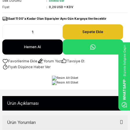
Stok Durumu
Stokta Var
Fiyat
0,26 USD + KDV
Saat 11:00'a Kadar Olan Siparişler Aynı Gün Kargoya Verilecektir
Sepete Ekle
- Bizimle İletişime Geçin
Hemen Al
Yorum Yaz
Tavsiye Et
Fiyatı Düşünce Haber Ver
WHATSAPP
Ürün Açıklaması
Ürün Yorumları