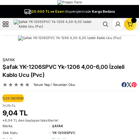
Geri Dön
20.000 TL ve Üzeri
Alışverişlerinizde
Kargo Bedava
l
ŞAFAK
Şafak YK-1206SPVC Yk-1206 4,00-6,00 İzoleli
Kablo Ucu (Pvc)
Yorum Yap / Yorumları Oku
%39 İNDİRİM
14,75 TL
9,04 TL
*9,04 TL den başlayan taksitlerle!
Marka
ŞAFAK
Stok Kodu
YK-1206SPVC