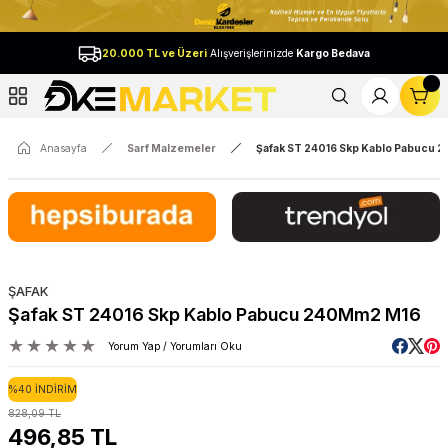
Geri Dön
20.000 TL ve Üzeri
Alışverişlerinizde
Kargo Bedava
l
Anasayfa
Sarf Malzemeler
Şafak ST 24016 Skp Kablo Pabucu
ŞAFAK
Şafak ST 24016 Skp Kablo Pabucu 240Mm2 M16
Yorum Yap / Yorumları Oku
%40 İNDİRİM
828,09 TL
496,85 TL