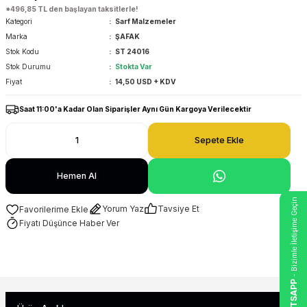
*496,85 TL den başlayan taksitlerle!
Kategori
Sarf Malzemeler
Marka
ŞAFAK
Stok Kodu
ST 24016
Stok Durumu
Stokta Var
Fiyat
14,50 USD + KDV
Saat 11:00'a Kadar Olan Siparişler Aynı Gün Kargoya Verilecektir
Sepete Ekle
Hemen Al
- Bizimle İletişime Geçin
Yorum Yaz
Tavsiye Et
Fiyatı Düşünce Haber Ver
WHATSAPP