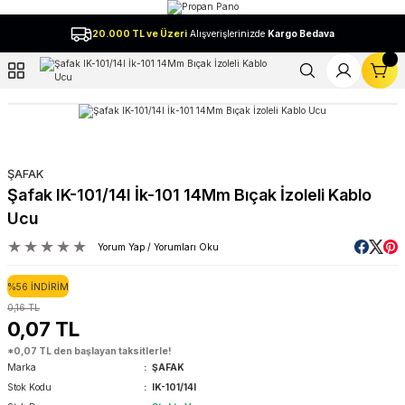
Geri Dön
20.000 TL ve Üzeri
Alışverişlerinizde
Kargo Bedava
l
ŞAFAK
Şafak IK-101/14I İk-101 14Mm Bıçak İzoleli Kablo
Ucu
Yorum Yap / Yorumları Oku
%56 İNDİRİM
0,16 TL
0,07 TL
*0,07 TL den başlayan taksitlerle!
Marka
ŞAFAK
Stok Kodu
IK-101/14I