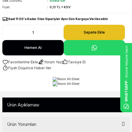
Stok Durumu
Stokta Var
Fiyat
0,13 TL + KDV
Saat 11:00'a Kadar Olan Siparişler Aynı Gün Kargoya Verilecektir
Sepete Ekle
- Bizimle İletişime Geçin
Hemen Al
Yorum Yaz
Tavsiye Et
Fiyatı Düşünce Haber Ver
WHATSAPP
Ürün Açıklaması
Ürün Yorumları