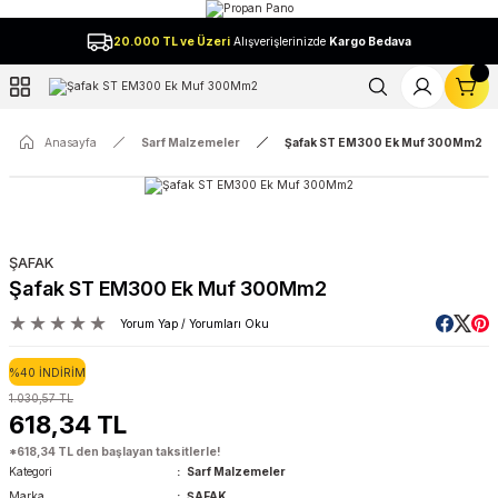
Geri Dön
20.000 TL ve Üzeri
Alışverişlerinizde
Kargo Bedava
l
Anasayfa
Sarf Malzemeler
Şafak ST EM300 Ek Muf 300Mm2
ŞAFAK
Şafak ST EM300 Ek Muf 300Mm2
Yorum Yap / Yorumları Oku
%40 İNDİRİM
1.030,57 TL
618,34 TL
*618,34 TL den başlayan taksitlerle!
Kategori
Sarf Malzemeler
Marka
ŞAFAK