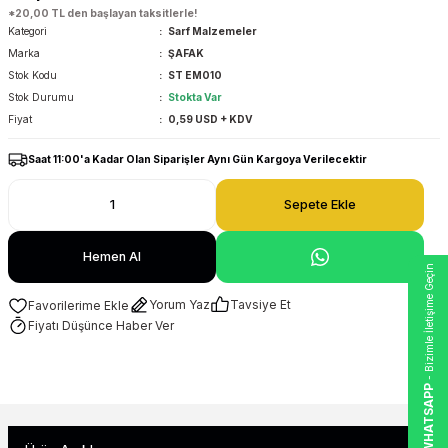
*20,00 TL den başlayan taksitlerle!
Kategori
Sarf Malzemeler
Marka
ŞAFAK
Stok Kodu
ST EM010
Stok Durumu
Stokta Var
Fiyat
0,59 USD + KDV
Saat 11:00'a Kadar Olan Siparişler Aynı Gün Kargoya Verilecektir
Sepete Ekle
Hemen Al
- Bizimle İletişime Geçin
Yorum Yaz
Tavsiye Et
Fiyatı Düşünce Haber Ver
WHATSAPP