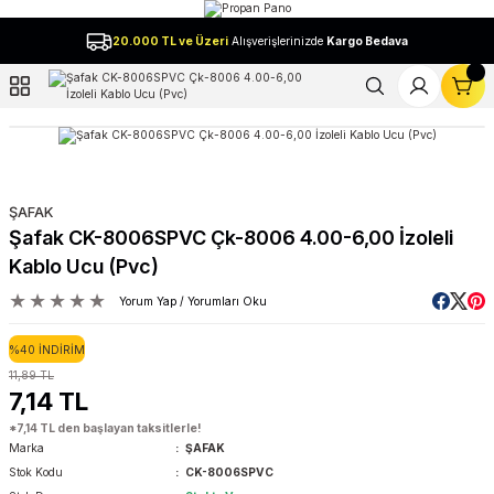
Geri Dön
20.000 TL ve Üzeri
Alışverişlerinizde
Kargo Bedava
l
ŞAFAK
Şafak CK-8006SPVC Çk-8006 4.00-6,00 İzoleli
Kablo Ucu (Pvc)
Yorum Yap / Yorumları Oku
%40 İNDİRİM
11,89 TL
7,14 TL
*7,14 TL den başlayan taksitlerle!
Marka
ŞAFAK
Stok Kodu
CK-8006SPVC