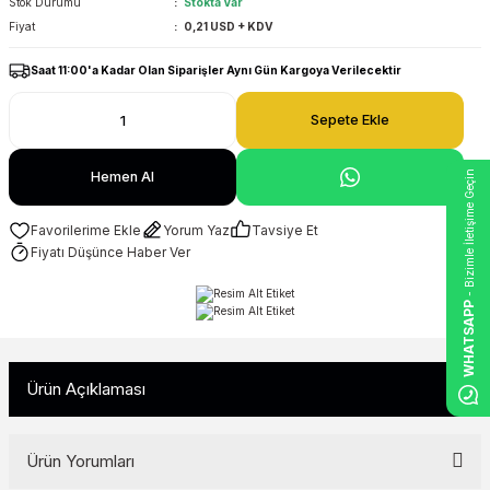
Stok Durumu
Stokta Var
Fiyat
0,21 USD + KDV
Saat 11:00'a Kadar Olan Siparişler Aynı Gün Kargoya Verilecektir
Sepete Ekle
- Bizimle İletişime Geçin
Hemen Al
Yorum Yaz
Tavsiye Et
Fiyatı Düşünce Haber Ver
WHATSAPP
Ürün Açıklaması
Ürün Yorumları