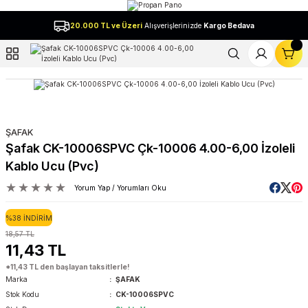
Geri Dön
20.000 TL ve Üzeri
Alışverişlerinizde
Kargo Bedava
l
ŞAFAK
Şafak CK-10006SPVC Çk-10006 4.00-6,00 İzoleli
Kablo Ucu (Pvc)
Yorum Yap / Yorumları Oku
%38 İNDİRİM
18,57 TL
11,43 TL
*11,43 TL den başlayan taksitlerle!
Marka
ŞAFAK
Stok Kodu
CK-10006SPVC