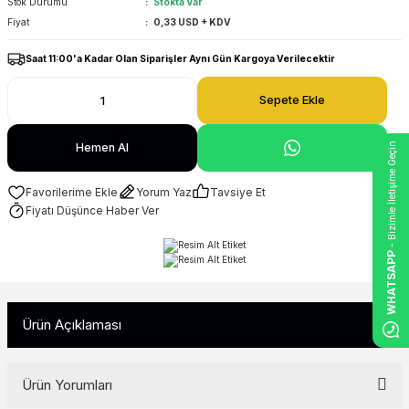
Stok Durumu
Stokta Var
Fiyat
0,33 USD + KDV
Saat 11:00'a Kadar Olan Siparişler Aynı Gün Kargoya Verilecektir
Sepete Ekle
- Bizimle İletişime Geçin
Hemen Al
Yorum Yaz
Tavsiye Et
Fiyatı Düşünce Haber Ver
WHATSAPP
Ürün Açıklaması
Ürün Yorumları