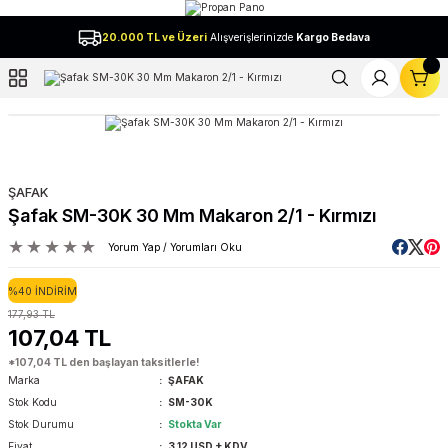
Geri Dön
20.000 TL ve Üzeri
Alışverişlerinizde
Kargo Bedava
l
ŞAFAK
Şafak SM-30K 30 Mm Makaron 2/1 - Kırmızı
Yorum Yap / Yorumları Oku
%40 İNDİRİM
177,93 TL
107,04 TL
*107,04 TL den başlayan taksitlerle!
Marka
ŞAFAK
Stok Kodu
SM-30K
Stok Durumu
Stokta Var
Fiyat
3,12 USD + KDV