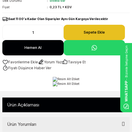
Stok Durumu
Stokta Var
Fiyat
0,23 TL + KDV
Saat 11:00'a Kadar Olan Siparişler Aynı Gün Kargoya Verilecektir
Sepete Ekle
- Bizimle İletişime Geçin
Hemen Al
Yorum Yaz
Tavsiye Et
Fiyatı Düşünce Haber Ver
WHATSAPP
Ürün Açıklaması
Ürün Yorumları