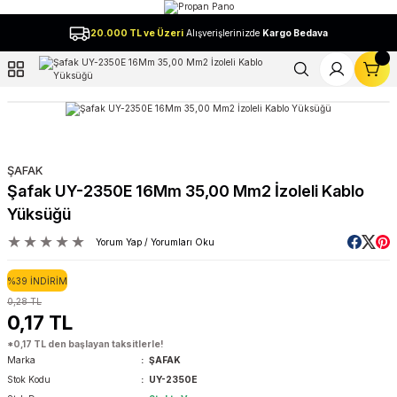
Geri Dön
20.000 TL ve Üzeri
Alışverişlerinizde
Kargo Bedava
l
ŞAFAK
Şafak UY-2350E 16Mm 35,00 Mm2 İzoleli Kablo
Yüksüğü
Yorum Yap / Yorumları Oku
%39 İNDİRİM
0,28 TL
0,17 TL
*0,17 TL den başlayan taksitlerle!
Marka
ŞAFAK
Stok Kodu
UY-2350E