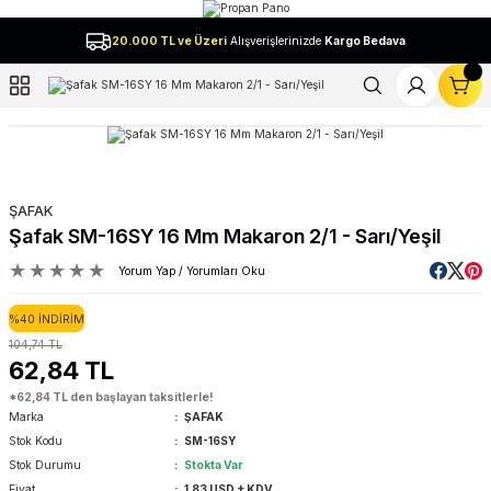
Geri Dön
20.000 TL ve Üzeri
Alışverişlerinizde
Kargo Bedava
l
ŞAFAK
Şafak SM-16SY 16 Mm Makaron 2/1 - Sarı/Yeşil
Yorum Yap / Yorumları Oku
%40 İNDİRİM
104,74 TL
62,84 TL
*62,84 TL den başlayan taksitlerle!
Marka
ŞAFAK
Stok Kodu
SM-16SY
Stok Durumu
Stokta Var
Fiyat
1,83 USD + KDV