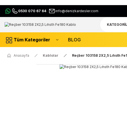
0530 070 67 64
info@denizkardesler.com
Tüm Kategoriler
BLOG
Anasayfa
Kablolar
Reçber 103158 2X2,5 Lıhsth Fe