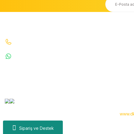
Ücretsiz Kargo
Taksit Seçeneği
20.000 TL ve Üzeri Ücretsiz Kargo
Kredi Kartı ile Alışveriş
İletişim
Bizi Arayın : 0530 070 67 64 0530 070 67 64
WhatsApp : 5300706764
info@denizkardesler.com
Copyright 2024 © -
www.dk
Sipariş ve Destek