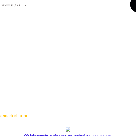
Güvenli Alışveriş
Geniş Teslimat Ağı
256 BIT SSL Sertifika ile Güvenli
Tüm Ürünlerimiz Orjinaldir
Kurumsal
Yardım
Hakkımızda
Yeni Üyelik
İletişim
Üye Girişi
İletişim Formu
Siparişlerim
Havale Bildirim Formu
Şifremi Unuttum
Kargo Takibi
emarket.com
- Tüm hakları saklıdır. Kredi kartı bilgileriniz 256bit SSL