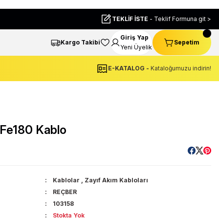
TEKLİF İSTE
- Teklif Formuna git >
Giriş Yap
Kargo Takibi
Sepetim
Yeni Üyelik
E-KATALOG -
Kataloğumuzu indirin!
 Fe180 Kablo
Kablolar
,
Zayıf Akım Kabloları
REÇBER
103158
Stokta Yok