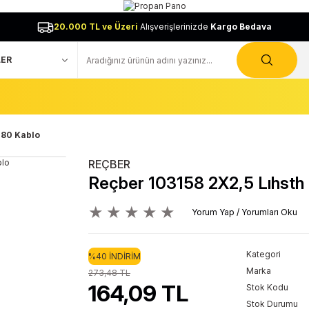
20.000 TL ve Üzeri
Alışverişlerinizde
Kargo Bedava
180 Kablo
REÇBER
Reçber 103158 2X2,5 Lıhsth
Yorum Yap / Yorumları Oku
Kategori
%40 İNDİRİM
Marka
273,48 TL
164,09 TL
Stok Kodu
Stok Durumu