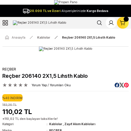
Geri Dön
20.000 TL ve Üzeri
Alışverişlerinizde
Kargo Bedava
l
Anasayfa
Kablolar
Reçber 206140 2X1,5 Lıhsth Kablo
REÇBER
Reçber 206140 2X1,5 Lıhsth Kablo
Yorum Yap / Yorumları Oku
%40 İNDİRİM
183,36 TL
110,02 TL
*110,02 TL den başlayan taksitlerle!
Kategori
Kablolar
,
Zayıf Akım Kabloları
Marka
REÇBER