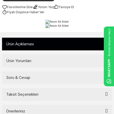
Yorum Yaz
Tavsiye Et
Fiyatı Düşünce Haber Ver
- Bizimle İletişime Geçin
Ürün Açıklaması
Ürün Yorumları
WHATSAPP
Soru & Cevap
Bu ürüne ilk yorumu siz yapın!
Yorum Yaz
Taksit Seçenekleri
Ürün hakkında henüz soru sorulmamış.
Soru Sor
Önerileriniz