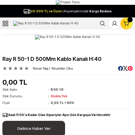
Geri Dön
20.000 TL ve Üzeri
Alışverişlerinizde
Kargo Bedava
l
Ray R 50-1 D 500Mm Kablo Kanalı H:40
Yorum Yap / Yorumları Oku
0,00 TL
Stok Kodu
R 50-1 D
Stok Durumu
Stokta Yok
Fiyat
0,00 TL + KDV
Saat 11:00'a Kadar Olan Siparişler Aynı Gün Kargoya Verilecektir
Gelince Haber Ver