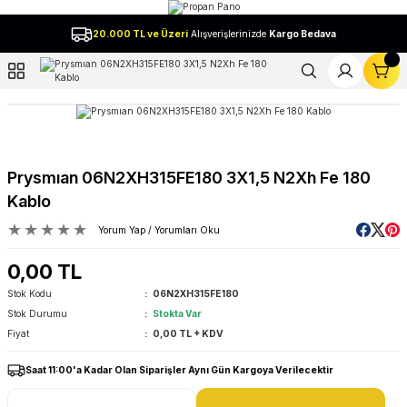
Geri Dön
20.000 TL ve Üzeri
Alışverişlerinizde
Kargo Bedava
l
Prysmıan 06N2XH315FE180 3X1,5 N2Xh Fe 180
Kablo
Yorum Yap / Yorumları Oku
0,00 TL
Stok Kodu
06N2XH315FE180
Stok Durumu
Stokta Var
Fiyat
0,00 TL + KDV
Saat 11:00'a Kadar Olan Siparişler Aynı Gün Kargoya Verilecektir