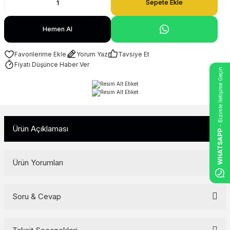
Sepete Ekle
Hemen Al
Yorum Yaz
Tavsiye Et
Fiyatı Düşünce Haber Ver
- Bizimle İletişime Geçin
Ürün Açıklaması
WHATSAPP
Ürün Yorumları
Soru & Cevap
Bu ürüne ilk yorumu siz yapın!
Yorum Yaz