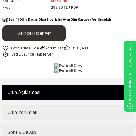
Stok Durumu
Stokta Yok
Fiyat
295,50 TL + KDV
Saat 11:00'a Kadar Olan Siparişler Aynı Gün Kargoya Verilecektir
Gelince Haber Ver
- Bizimle İletişime Geçin
Yorum Yaz
Tavsiye Et
Fiyatı Düşünce Haber Ver
WHATSAPP
Ürün Açıklaması
Ürün Yorumları
Soru & Cevap
Bu ürüne ilk yorumu siz yapın!