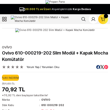
Geri Dön
20.000 TL ve Üzeri
Alışverişlerinizde
Kargo Bedava
l
OVİVO
Ovivo 610-000219-202 Slim Modül + Kapak Mocha
Komütatör
Yorum Yap / Yorumları Oku
%80 İNDİRİM
354,60 TL
70,92 TL
*70,92 TL den başlayan taksitlerle!
Marka
OVİVO
Stok Kodu
610-000219-202