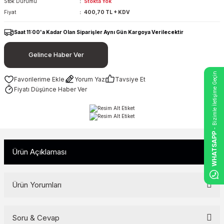
Stok Durumu
Stokta Yok
Fiyat
400,70 TL + KDV
Saat 11:00'a Kadar Olan Siparişler Aynı Gün Kargoya Verilecektir
Gelince Haber Ver
- Bizimle İletişime Geçin
Yorum Yaz
Tavsiye Et
Fiyatı Düşünce Haber Ver
WHATSAPP
Ürün Açıklaması
Ürün Yorumları
Soru & Cevap
Bu ürüne ilk yorumu siz yapın!