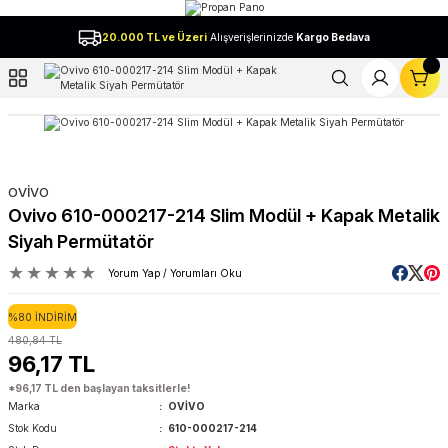
Geri Dön
20.000 TL ve Üzeri
Alışverişlerinizde
Kargo Bedava
l
OVİVO
Ovivo 610-000217-214 Slim Modül + Kapak Metalik
Siyah Permütatör
Yorum Yap / Yorumları Oku
%80 İNDİRİM
480,84 TL
96,17 TL
*96,17 TL den başlayan taksitlerle!
Marka
OVİVO
Stok Kodu
610-000217-214