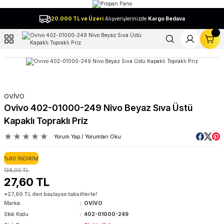
Geri Dön
20.000 TL ve Üzeri
Alışverişlerinizde
Kargo Bedava
l
OVİVO
Ovivo 402-01000-249 Nivo Beyaz Sıva Üstü
Kapaklı Topraklı Priz
Yorum Yap / Yorumları Oku
%80 İNDİRİM
138,00 TL
27,60 TL
*27,60 TL den başlayan taksitlerle!
Marka
OVİVO
Stok Kodu
402-01000-249