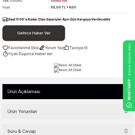
Stok Durumu
Stokta Yok
Fiyat
115,00 TL + KDV
Saat 11:00'a Kadar Olan Siparişler Aynı Gün Kargoya Verilecektir
Gelince Haber Ver
- Bizimle İletişime Geçin
Yorum Yaz
Tavsiye Et
Fiyatı Düşünce Haber Ver
WHATSAPP
Ürün Açıklaması
Ürün Yorumları
Soru & Cevap
Bu ürüne ilk yorumu siz yapın!