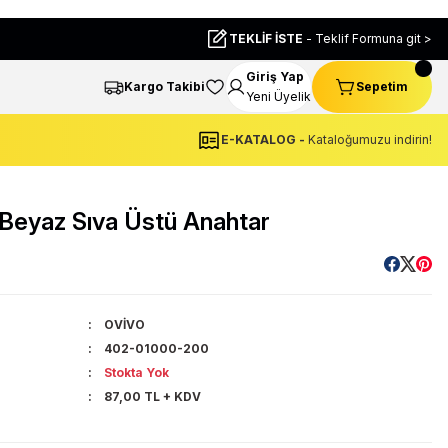
TEKLİF İSTE
- Teklif Formuna git >
Giriş Yap
Kargo Takibi
Sepetim
Yeni Üyelik
E-KATALOG -
Kataloğumuzu indirin!
eyaz Sıva Üstü Anahtar
OVİVO
402-01000-200
Stokta Yok
87,00 TL + KDV