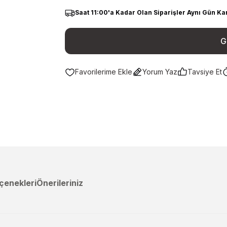
Saat 11:00'a Kadar Olan Siparişler Aynı Gün Ka
G
Yorum Yaz
Tavsiye Et
çenekleri
Önerileriniz
a yetersiz gördüğünüz noktaları öneri formunu kullanarak tarafımıza ileteb