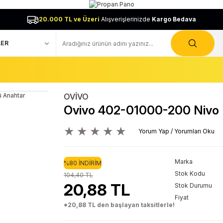
20.000 TL ve Üzeri
Alışverişlerinizde
Kargo Bedava
OVİVO
Ovivo 402-01000-200 Nivo B
Yorum Yap / Yorumları Oku
Marka
%80 İNDİRİM
Stok Kodu
104,40 TL
20,88 TL
Stok Durumu
Fiyat
*20,88 TL den başlayan taksitlerle!