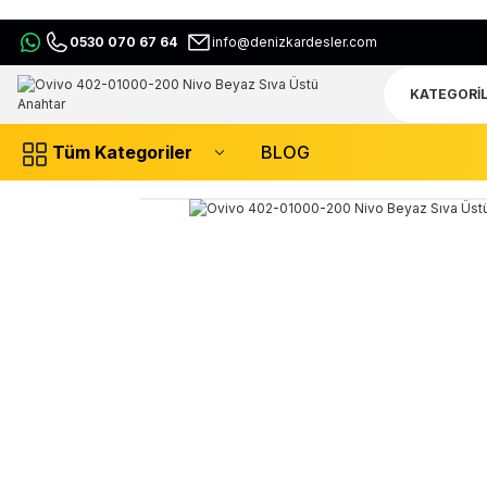
0530 070 67 64
info@denizkardesler.com
Tüm Kategoriler
BLOG