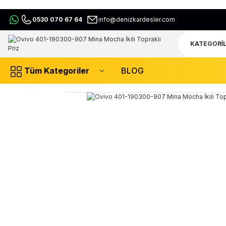
0530 070 67 64
info@denizkardesler.com
Tüm Kategoriler
BLOG