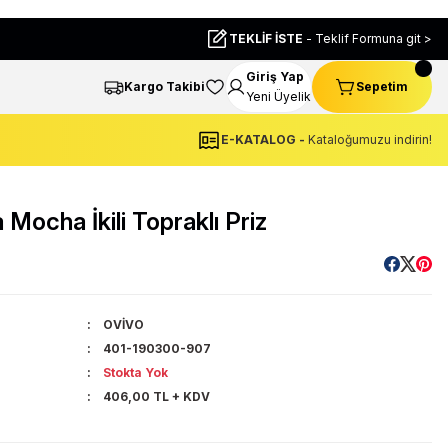
TEKLİF İSTE
- Teklif Formuna git >
Giriş Yap
Kargo Takibi
Sepetim
Yeni Üyelik
E-KATALOG -
Kataloğumuzu indirin!
ocha İkili Topraklı Priz
OVİVO
401-190300-907
Stokta Yok
406,00 TL + KDV