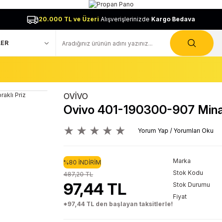
20.000 TL ve Üzeri
Alışverişlerinizde
Kargo Bedava
OVİVO
Ovivo 401-190300-907 Mina M
Yorum Yap / Yorumları Oku
Marka
%80 İNDİRİM
Stok Kodu
487,20 TL
97,44 TL
Stok Durumu
Fiyat
*97,44 TL den başlayan taksitlerle!