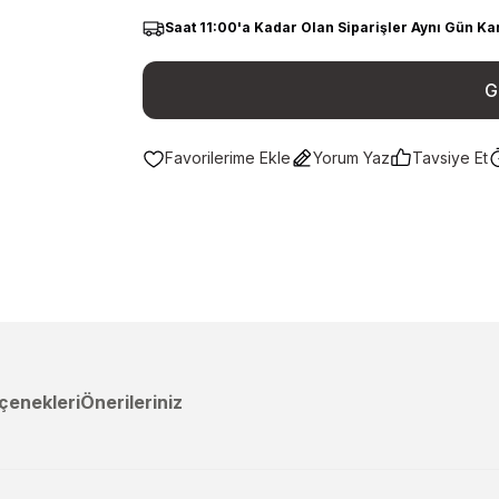
Saat 11:00'a Kadar Olan Siparişler Aynı Gün Ka
G
Yorum Yaz
Tavsiye Et
çenekleri
Önerileriniz
a yetersiz gördüğünüz noktaları öneri formunu kullanarak tarafımıza ileteb