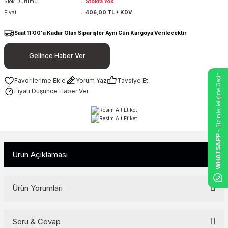
Stok Durumu
Stokta Yok
Fiyat
406,00 TL + KDV
Saat 11:00'a Kadar Olan Siparişler Aynı Gün Kargoya Verilecektir
Gelince Haber Ver
- Bizimle İletişime Geçin
Yorum Yaz
Tavsiye Et
Fiyatı Düşünce Haber Ver
WHATSAPP
Ürün Açıklaması
Ürün Yorumları
Soru & Cevap
Bu ürüne ilk yorumu siz yapın!