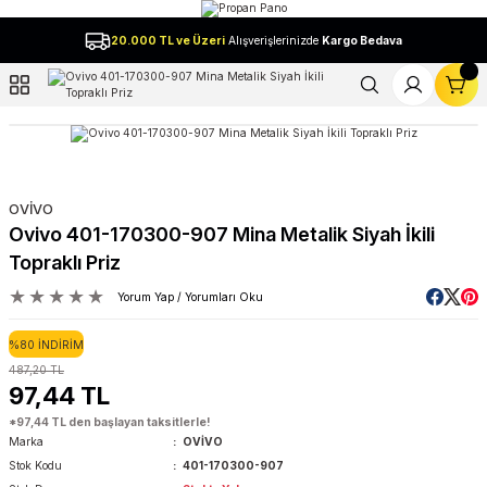
Geri Dön
20.000 TL ve Üzeri
Alışverişlerinizde
Kargo Bedava
l
OVİVO
Ovivo 401-170300-907 Mina Metalik Siyah İkili
Topraklı Priz
Yorum Yap / Yorumları Oku
%80 İNDİRİM
487,20 TL
97,44 TL
*97,44 TL den başlayan taksitlerle!
Marka
OVİVO
Stok Kodu
401-170300-907