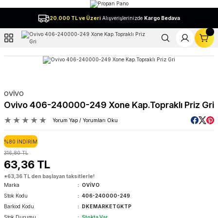
Geri Dön
20.000 TL ve Üzeri
Alışverişlerinizde
Kargo Bedava
l
OVİVO
Ovivo 406-240000-249 Xone Kap.Topraklı Priz Gri
Yorum Yap / Yorumları Oku
%80 İNDİRİM
316,80 TL
63,36 TL
*63,36 TL den başlayan taksitlerle!
Marka
OVİVO
Stok Kodu
406-240000-249
Barkod Kodu
DKEMARKETGKTP
Stok Durumu
Stokta Var