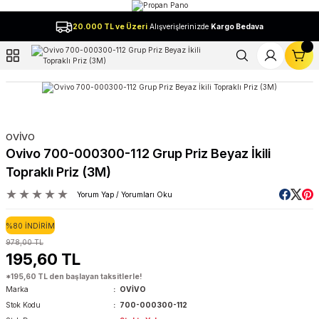
Geri Dön
20.000 TL ve Üzeri
Alışverişlerinizde
Kargo Bedava
l
OVİVO
Ovivo 700-000300-112 Grup Priz Beyaz İkili
Topraklı Priz (3M)
Yorum Yap / Yorumları Oku
%80 İNDİRİM
978,00 TL
195,60 TL
*195,60 TL den başlayan taksitlerle!
Marka
OVİVO
Stok Kodu
700-000300-112