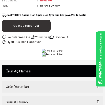
Stok Durumu
Stokta Yok
Fiyat
815,00 TL + KDV
Saat 11:00'a Kadar Olan Siparişler Aynı Gün Kargoya Verilecektir
Gelince Haber Ver
- Bizimle İletişime Geçin
Yorum Yaz
Tavsiye Et
Fiyatı Düşünce Haber Ver
WHATSAPP
Ürün Açıklaması
Ürün Yorumları
Soru & Cevap
Bu ürüne ilk yorumu siz yapın!