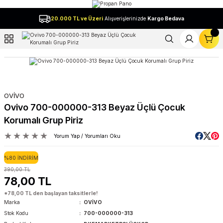
Geri Dön
20.000 TL ve Üzeri
Alışverişlerinizde
Kargo Bedava
l
OVİVO
Ovivo 700-000000-313 Beyaz Üçlü Çocuk
Korumalı Grup Piriz
Yorum Yap / Yorumları Oku
%80 İNDİRİM
390,00 TL
78,00 TL
*78,00 TL den başlayan taksitlerle!
Marka
OVİVO
Stok Kodu
700-000000-313