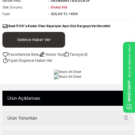
Barkod Kodu
DKEMARKETB3LÜÇKGP
Stok Durumu
Stokta Yok
Fiyat
325,00 TL + KDV
Saat 11:00'a Kadar Olan Siparişler Aynı Gün Kargoya Verilecektir
Gelince Haber Ver
- Bizimle İletişime Geçin
Yorum Yaz
Tavsiye Et
Fiyatı Düşünce Haber Ver
WHATSAPP
Ürün Açıklaması
Ürün Yorumları