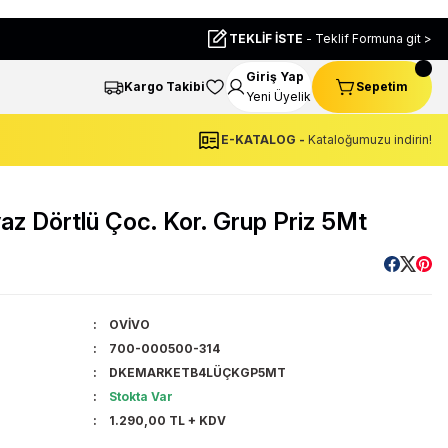
TEKLİF İSTE
- Teklif Formuna git >
Giriş Yap
Kargo Takibi
Sepetim
Yeni Üyelik
E-KATALOG -
Kataloğumuzu indirin!
 Dörtlü Çoc. Kor. Grup Priz 5Mt
OVİVO
700-000500-314
DKEMARKETB4LÜÇKGP5MT
Stokta Var
1.290,00 TL + KDV