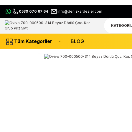
0530 070 67 64
info@denizkardesler.com
Tüm Kategoriler
BLOG