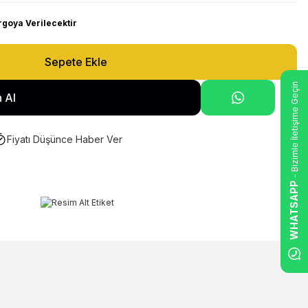
rgoya Verilecektir
Sepete Ekle
- Bizimle İletişime Geçin
 Al
Fiyatı Düşünce Haber Ver
WHATSAPP