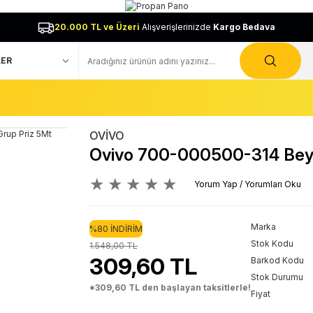
20.000 TL ve Üzeri
Alışverişlerinizde
Kargo Bedava
OVİVO
Ovivo 700-000500-314 Beyaz
Yorum Yap / Yorumları Oku
Marka
%80 İNDİRİM
Stok Kodu
1.548,00 TL
309,60 TL
Barkod Kodu
Stok Durumu
*309,60 TL den başlayan taksitlerle!
Fiyat