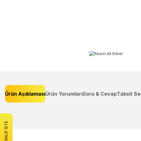
Ürün Açıklaması
Ürün Yorumları
Soru & Cevap
Taksit Se
Bu ürünün fiyat bilgisi, resim, ürün açıklamalarında ve diğer konulard
Görüş ve önerileriniz için teşekkür ederiz.
TEKLİF İSTE
Ürün resmi kalitesiz, bozuk veya görüntülenemiyor.