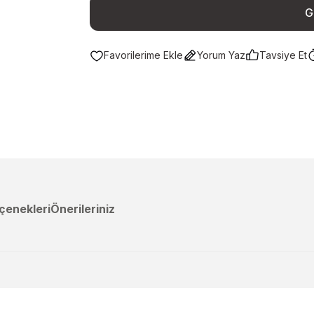
G
Yorum Yaz
Tavsiye Et
çenekleri
Önerileriniz
a yetersiz gördüğünüz noktaları öneri formunu kullanarak tarafımıza ileteb
Ürün hakkında henüz soru sorulmamış.
Bu ürüne ilk yorumu siz yapın!