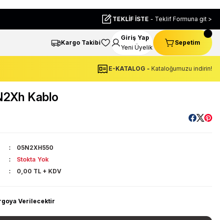
TEKLİF İSTE
- Teklif Formuna git >
Giriş Yap
Kargo Takibi
Sepetim
Yeni Üyelik
E-KATALOG -
Kataloğumuzu indirin!
2Xh Kablo
05N2XH550
Stokta Yok
0,00 TL + KDV
rgoya Verilecektir