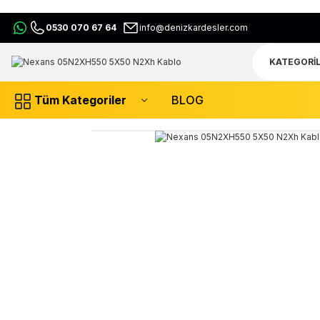
0530 070 67 64
info@denizkardesler.com
Tüm Kategoriler
BLOG