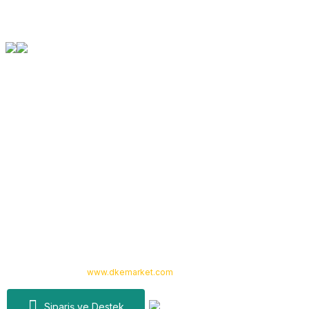
Orjinal Ürün Garantisi
Tüm Ürünlerimiz Orjinaldir
Kurumsal
Yardım
Alışveriş
Kategoriler
Copyright 2024 © -
www.dkemarket.com
- Tüm hakları saklıdır. Kredi kartı
bilgileriniz 256bit SSL sertifikası ile korunmaktadır.
Sipariş ve Destek