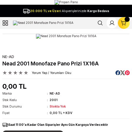
Geri Dön
20.000 TL ve Üzeri
Alışverişlerinizde
Kargo Bedava
l
NE-AD
Nead 2001 Monofaze Pano Prizi 1X16A
Yorum Yap / Yorumları Oku
0,00 TL
Marka
NE-AD
Stok Kodu
2001
Stok Durumu
Stokta Yok
Fiyat
0,00 TL + KDV
Saat 11:00'a Kadar Olan Siparişler Aynı Gün Kargoya Verilecektir