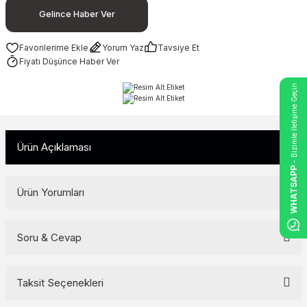
Gelince Haber Ver
Yorum Yaz
Tavsiye Et
Fiyatı Düşünce Haber Ver
- Bizimle İletişime Geçin
Ürün Açıklaması
WHATSAPP
Ürün Yorumları
Soru & Cevap
Bu ürüne ilk yorumu siz yapın!
Yorum Yaz
Taksit Seçenekleri
Ürün hakkında henüz soru sorulmamış.