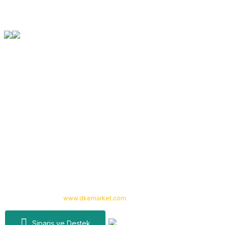
Orjinal Ürün Garantisi
Tüm Ürünlerimiz Orjinaldir
Kurumsal
Yardım
Alışveriş
Kategoriler
Copyright 2024 © -
www.dkemarket.com
- Tüm hakları saklıdır. Kredi kartı
bilgileriniz 256bit SSL sertifikası ile korunmaktadır.
Sipariş ve Destek