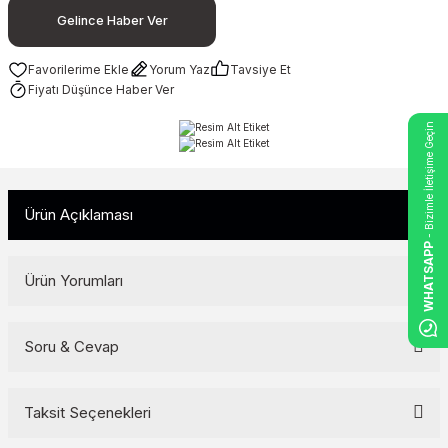
Gelince Haber Ver
Yorum Yaz
Tavsiye Et
Fiyatı Düşünce Haber Ver
- Bizimle İletişime Geçin
Ürün Açıklaması
WHATSAPP
Ürün Yorumları
Soru & Cevap
Bu ürüne ilk yorumu siz yapın!
Yorum Yaz
Taksit Seçenekleri
Ürün hakkında henüz soru sorulmamış.