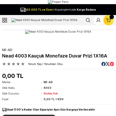
Geri Dön
20.000 TL ve Üzeri
Alışverişlerinizde
Kargo Bedava
l
NE-AD
Nead 4003 Kauçuk Monofaze Duvar Prizi 1X16A
Yorum Yap / Yorumları Oku
0,00 TL
Marka
NE-AD
Stok Kodu
4003
Stok Durumu
Stokta Yok
Fiyat
0,00 TL + KDV
Saat 11:00'a Kadar Olan Siparişler Aynı Gün Kargoya Verilecektir