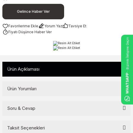
Gelince Haber Ver
Yorum Yaz
Tavsiye Et
Fiyatı Düşünce Haber Ver
- Bizimle İletişime Geçin
Ürün Açıklaması
WHATSAPP
Ürün Yorumları
Soru & Cevap
Bu ürüne ilk yorumu siz yapın!
Yorum Yaz
Taksit Seçenekleri
Ürün hakkında henüz soru sorulmamış.