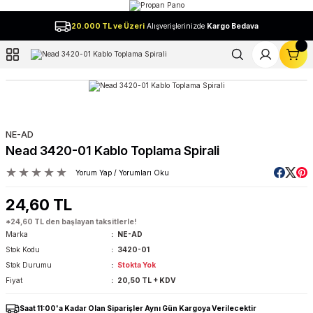
Geri Dön
20.000 TL ve Üzeri
Alışverişlerinizde
Kargo Bedava
l
NE-AD
Nead 3420-01 Kablo Toplama Spirali
Yorum Yap / Yorumları Oku
24,60 TL
*24,60 TL den başlayan taksitlerle!
Marka
NE-AD
Stok Kodu
3420-01
Stok Durumu
Stokta Yok
Fiyat
20,50 TL + KDV
Saat 11:00'a Kadar Olan Siparişler Aynı Gün Kargoya Verilecektir