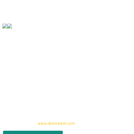
info@denizkardesler.com
Orjinal Ürün Garantisi
Tüm Ürünlerimiz Orjinaldir
Kurumsal
Yardım
Alışveriş
Kategoriler
Copyright 2024 © -
www.dkemarket.com
- Tüm hakları saklıdır. Kredi kartı
bilgileriniz 256bit SSL sertifikası ile korunmaktadır.