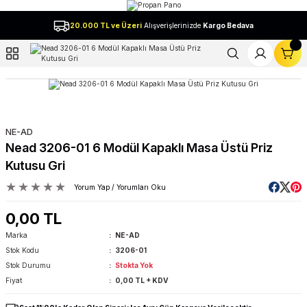
Geri Dön
20.000 TL ve Üzeri
Alışverişlerinizde
Kargo Bedava
l
NE-AD
Nead 3206-01 6 Modül Kapaklı Masa Üstü Priz
Kutusu Gri
Yorum Yap / Yorumları Oku
0,00 TL
Marka
NE-AD
Stok Kodu
3206-01
Stok Durumu
Stokta Yok
Fiyat
0,00 TL + KDV