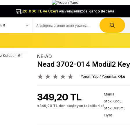
20.000 TL ve Üzeri
Alışverişlerinizde
Kargo Bedava
NE-AD
Nead 3702-01 4 Modül2 Keys
Yorum Yap / Yorumları Oku
349,20 TL
Marka
Stok Kodu
*349,20 TL den başlayan taksitlerle!
Stok Durumu
Fiyat