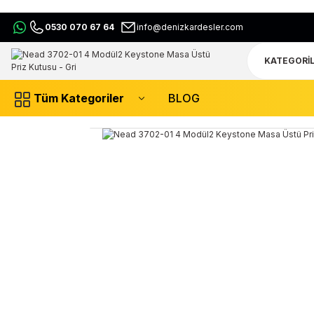
0530 070 67 64
info@denizkardesler.com
Tüm Kategoriler
BLOG