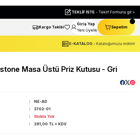
TEKLİF İSTE
- Teklif Formuna git >
Giriş Yap
Kargo Takibi
Sepetim
Yeni Üyelik
E-KATALOG -
Kataloğumuzu indirin!
tone Masa Üstü Priz Kutusu - Gri
NE-AD
3702-01
Stokta Yok
291,00 TL + KDV