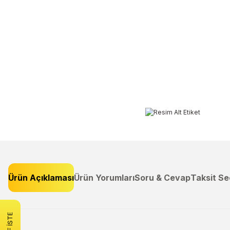
Ürün Açıklaması
Ürün Yorumları
Soru & Cevap
Taksit Se
Bu ürünün fiyat bilgisi, resim, ürün açıklamalarında ve diğer konulard
Görüş ve önerileriniz için teşekkür ederiz.