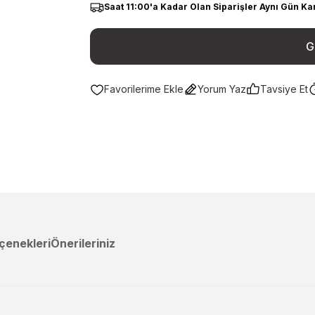
Saat 11:00'a Kadar Olan Siparişler Aynı Gün Ka
G
Yorum Yaz
Tavsiye Et
çenekleri
Önerileriniz
a yetersiz gördüğünüz noktaları öneri formunu kullanarak tarafımıza ileteb