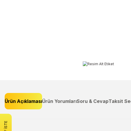
Ürün Açıklaması
Ürün Yorumları
Soru & Cevap
Taksit Se
Bu ürünün fiyat bilgisi, resim, ürün açıklamalarında ve diğer konulard
Görüş ve önerileriniz için teşekkür ederiz.