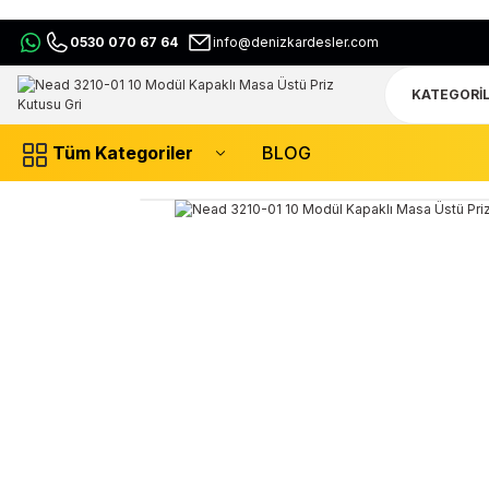
0530 070 67 64
info@denizkardesler.com
Tüm Kategoriler
BLOG