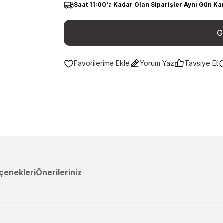
Saat 11:00'a Kadar Olan Siparişler Aynı Gün Ka
G
Yorum Yaz
Tavsiye Et
çenekleri
Önerileriniz
a yetersiz gördüğünüz noktaları öneri formunu kullanarak tarafımıza ileteb