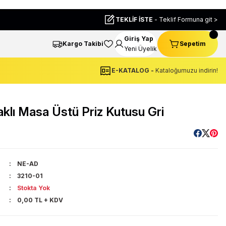
TEKLİF İSTE
- Teklif Formuna git >
Giriş Yap
Kargo Takibi
Sepetim
Yeni Üyelik
E-KATALOG -
Kataloğumuzu indirin!
lı Masa Üstü Priz Kutusu Gri
NE-AD
3210-01
Stokta Yok
0,00 TL + KDV